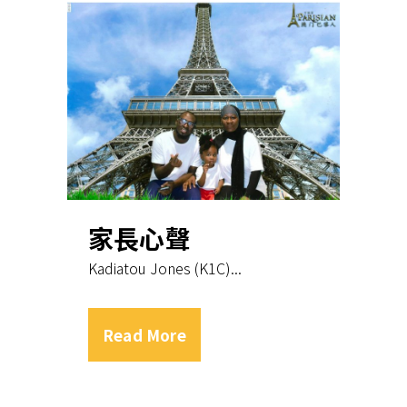
家長心聲
Kadiatou Jones (K1C)...
Read More