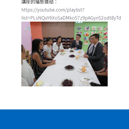
講座的播放連結：
https://youtube.com/playlist?
list=PLsNQuY6XoSaDMkoS7z9pAGynS2odt8yTd