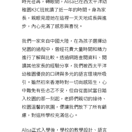
時光荏苒，轉眼間，Alisa已在西太平洋幼
稚園K3C班就讀了近一年的時間。身為家
長，親眼見證她在這裡一天天地成長與進
步，內心充滿了感恩與喜悅。
我們一家來自中國大陸，在為孩子選擇幼
兒園的過程中，曾經花費大量時間和精力
進行了解與比較。透過網路查閱資料、閱
讀其他家長的經驗分享，我們被西太平洋
幼稚園優良的口碑與多元的語言環境所吸
引。雖然初來香港時對一切尚感陌生，心
中難免有些忐忑不安，但自從面試當日踏
入校園的那一刻起，老師們親切的接待、
校園溫馨的氛圍，便讓我們放下了所有顧
慮，對這所學校充滿信心。
Alisa正式入學後，學校的教學設計、語言