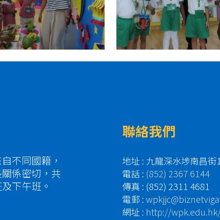
聯絡我們
來自不同國籍，
地址 : 九龍深水埗南昌街
長關係密切，共
電話 :
(852) 2367 6144
班及下午班。
傳真 : (852) 2311 4681
電郵 :
wpkjjc@biznetviga
網址 :
http://wpk.edu.hk