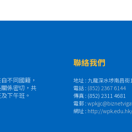
聯絡我們
來自不同國籍，
地址 : 九龍深水埗南昌街
長關係密切，共
電話 :
(852) 2367 6144
班及下午班。
傳真 : (852) 2311 4681
電郵 :
wpkjjc@biznetviga
網址 :
http://wpk.edu.hk